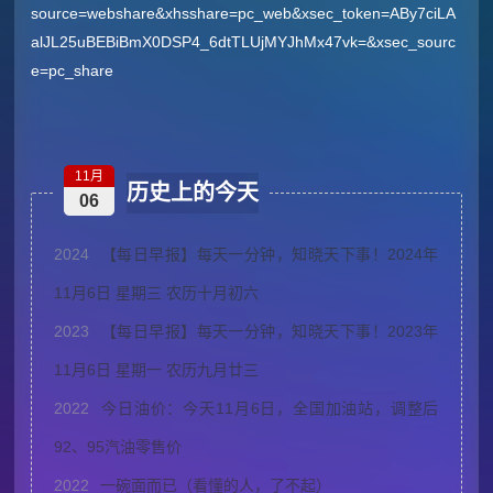
source=webshare&xhsshare=pc_web&xsec_token=ABy7ciLA
alJL25uBEBiBmX0DSP4_6dtTLUjMYJhMx47vk=&xsec_sourc
e=pc_share
11月
历史上的今天
06
2024
【每日早报】每天一分钟，知晓天下事！2024年
11月6日 星期三 农历十月初六
2023
【每日早报】每天一分钟，知晓天下事！2023年
11月6日 星期一 农历九月廿三
2022
今日油价：今天11月6日，全国加油站，调整后
92、95汽油零售价
2022
一碗面而已（看懂的人，了不起）