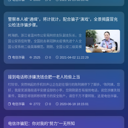
警察本人被“通缉”，将计就计，配合骗子“演戏”，全景揭露冒充
公检法诈骗步骤。
柯海鸥，浙江省温州市公安局刑侦支队副支队长，全
国公安百佳刑警，全国抗击新冠肺炎疫情先进个人全
国公安系统二级英雄模范。刚刚，全国公安二级英模
柯海鸥被“通缉”了！近日，专注于反诈事业的柯海鸥
电信诈骗
2525
0
2021-04-02 11:22:29
警官接到了诈骗电话，而且还是冒充公安警察的公检
法诈骗。事情经过2021年3月30日下午，柯警官在办
公室接到了自称互
接到电话称涉嫌洗钱合肥一老人险些上当
叮铃铃，突然响起的手机铃声让正在赶往银行的陈阿姨停下了脚步。“陈阿姨，您
好，我是芜湖路街道平安建设部的小李，您刚刚是否有接到电话，说您涉嫌洗钱
案件，需要您将钱转移到警方的安全账户，请您千万不要转账，这是电信诈骗，
请您立刻回到家中，我们的社区工作人员和片区民警一会上门和您具体说明。”虽
电信诈骗
2772
0
2020-06-18 18:15:01
然有些将信将
电信诈骗犯：你对我的“努力”一无所知