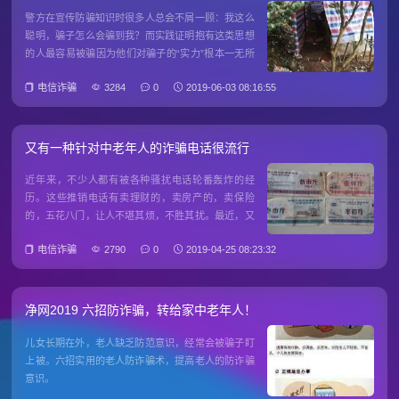
警方在宣传防骗知识时很多人总会不屑一顾：我这么
聪明，骗子怎么会骗到我？而实践证明抱有这类思想
的人最容易被骗因为他们对骗子的“实力”根本一无所
知我们前期搜罗了多地警方提供的一手素材今天就告
电信诈骗
3284
0
2019-06-03 08:16:55
诉你骗子到底有多“努力”才可以成功骗到那么多钱
01“吃苦耐劳”你还在抱怨工作累吗？告诉你吧，只要
有人可骗骗子们宁愿
又有一种针对中老年人的诈骗电话很流行
近年来，不少人都有被各种骚扰电话轮番轰炸的经
历。这些推销电话有卖理财的，卖房产的，卖保险
的，五花八门，让人不堪其烦，不胜其扰。最近，又
有一种针对中老年人的骚扰电话很流行。和以往不一
电信诈骗
2790
0
2019-04-25 08:23:32
样，对方不是来推销保健品的，而是来问你家里有没
有收藏品的，还说得有板有眼，让一些中老年人不知
不觉当中就上了钩。 图
净网2019 六招防诈骗，转给家中老年人！
儿女长期在外，老人缺乏防范意识，经常会被骗子盯
上被。六招实用的老人防诈骗术，提高老人的防诈骗
意识。