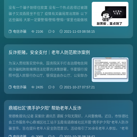
没有一个骗子耐得住寂寞 没有一个热点逃得过被蹭
骗子又双叒叕坐不住了 疫情有关骗局常出常新 以下
这些骗局 大家一定要警惕!警惕!警惕! “家里也能做核
酸检测” “加急最快半个小时就出结果” 近期，有人声
电信诈骗
2106
0
2021-11-03 08:58:15
称 可以“快速出核酸检测结果” 不过，需要额外收费
聊天群里出现“快速出
反诈拒赌，安全支付｜老年人防范欺诈案例
为深入贯彻落实党中央、国务院关于打击治理电信网
络诈骗和跨境赌博违法犯罪的决策部署，华夏银行按
照中国人民银行办公厅、银保监会办公厅、公安部办
公厅及中国支付清算协会“反诈拒赌，安全支付”宣传
电信诈骗
2435
0
2021-10-27 07:57:21
活动工作要求，在全行范围内积极开展相关宣传活
动，提升人民群众对打击治理电信网络诈骗和跨境赌
博违法犯罪的认知度和反诈
鼎城社区“携手护夕阳” 帮助老年人反诈
常德晚报讯(记者 吴紫欣 通讯员 谭娓 夕阳无限好，人间重晚晴。近日，市恒德社
会工作服务中心鼎城区社工站于玉霞街道鼎城社区开展“携手护夕阳”老年人防诈
骗宣传，旨在提升老年人安全防范意识。活动吸引了30余名老年人参加。 “老年
人诈骗案件呈高发、多发态势，电信诈骗、保健品诈骗、金融理财诈骗等五
电信诈骗
2065
0
2021-10-25 08:18:42