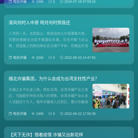
电信诈骗
1099
0
2024-07-18 07:58:16
家门
清风何时入中原 明月何时照我还
八月的一天，太阳如火，喷射出的火伞笼罩着大地，
河里的鱼躲在水底不敢露出水面，鸟也不敢飞出山
林，就连路上的狗也伸长舌头喘个不休。仿佛这天穹
就是一个大大的锅盖，于天地之中撑起了一个顶天立
电信诈骗
2269
0
2022-08-23 14:47:55
地的锅炉，密不透风的炽烈烤的路上的行人喘不过
气。就在这样的天气下，北京、深圳、上海的街头，
几十个衣着得体、神色疲倦却又
缅北诈骗集团，为什么会成为台湾支柱性产业？
诈骗之乡不在金三角，而在台湾。台湾诈骗产业之发
达，可能超乎所有大陆人的想象。台湾诈骗产业从业
人员超过十万人，每年诈骗收入过百亿，累计诈骗收
入超千亿，堪称台湾支柱性产业之一。大陆人去金三
电信诈骗
1959
0
2022-08-22 17:56:38
角参与诈骗，十个有九个是被骗过去的。但台湾人去
金三角搞诈骗，十个有九个是自愿去的，还有一个在
当诈骗教练。对那十万台湾
【天下无诈】借着疫情 诈骗又出新花样