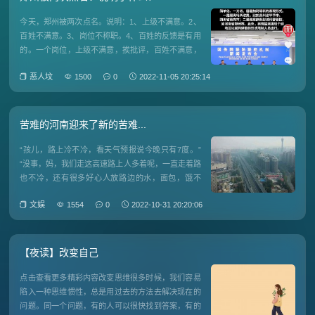
今天，郑州被两次点名。说明：1、上级不满意。2、
百姓不满意。3、岗位不称职。4、百姓的反馈是有用
的。一个岗位，上级不满意，挨批评，百姓不满意，
挨骂。怎么办呢？1、反思自己这一点本来是应该
恶人坟
1500
0
2022-11-05 20:25:14
的。但可能在现实中，他们不认为自己有错，他们甚
至认为：上级的政策有问题老百姓太刁蛮甚至诸如“王
小妹”之类会说，你有
苦难的河南迎来了新的苦难...
“孩儿，路上冷不冷，看天气预报说今晚只有7度。”
“没事，妈，我们走这高速路上人多着呢，一直走着路
也不冷，还有很多好心人放路边的水，面包，饿不
着，你放心吧妈，照我这速度，明晚9点左右我就走
文娱
1554
0
2022-10-31 20:20:06
到咱村隔离点了。”“你们路上慢点，晚上要是走累
了，看见哪村庄的草垛，就盖着歇歇。”挂了儿子孟超
的电话，家住周口市郸
【夜读】改变自己
点击查看更多精彩内容改变思维很多时候，我们容易
陷入一种思维惯性，总是用过去的方法去解决现在的
问题。同一个问题，有的人可以很快找到答案，有的