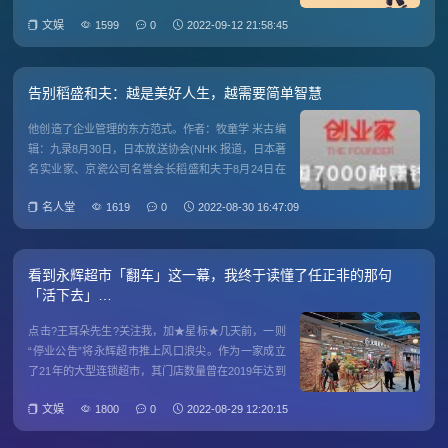
人花了几天也没有头绪，这可能就是因为思维方式不
文娱
1599
0
2022-09-12 21:58:45
同。有时候，成功迟迟不来，不是你不够努力，而是
你的思维方式要更新。放下过往陈旧的观念，打破固
有的认知经验，用崭新的思
告别稻盛和夫：越是美好人生，越需要简单智慧
他创造了企业管理的东方范式。作者：牧童学 米古编
辑：九录8月30日，日本放送协会(NHK 报道，日本著
名实业家、京瓷公司名誉会长稻盛和夫于8月24日在
京都市的私宅中去世，终年90岁。图片来源： 日本放
名人堂
1619
0
2022-08-30 16:47:09
送协会(NHK 报道截图 稻盛和夫的一生充满了传奇色
彩。1932年，他出生于日本鹿儿岛市，
看到永辉超市「翻车」这一幕，我终于读懂了任正非的那句
「活下去」…
点击?王耳朵先生?关注我，加★星标★几天前，一则
“停业公告”将永辉超市推上风口浪尖。作为一家成立
了21年的大型连锁超市，其门店数量曾在2019年达到
1440家，总市值曾高达1064亿元。可从2020年开
文娱
1800
0
2022-08-29 12:20:15
始，门店相继减少，截至今年8月25日，在福州两家
店宣布关停后，已有387家门店关门大吉，其市值也