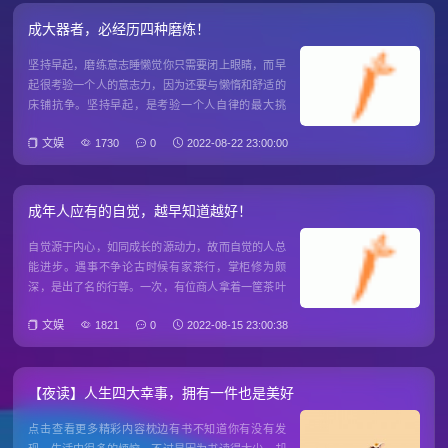
缩
成大器者，必经历四种磨炼！
坚持早起，磨练意志睡懒觉你只需要闭上眼睛，而早
起很考验一个人的意志力，因为还要与懒惰和舒适的
床铺抗争。坚持早起，是考验一个人自律的最大挑
战。有人说，一个人做到早起，不一定就代表他会成
文娱
1730
0
2022-08-22 23:00:00
功。但一个成功的人，一定有许多优秀的好习惯，也
包括早起。读书时，成绩比你好的同学，或许不是更
聪明，而是当你还在睡懒觉时
成年人应有的自觉，越早知道越好！
自觉源于内心，如同成长的源动力，故而自觉的人总
能进步。遇事不争论古时候有家茶行，掌柜修为颇
深，是出了名的行尊。一次，有位商人拿着一筐茶叶
上门问询，店里伙计看后，立马答道：“其叶莹薄，宛
文娱
1821
0
2022-08-15 23:00:38
如银线，是上好白茶。”不料，商人却不信，坚持认为
自己的茶就是普通的散茶。伙计急了，拿出店里的样
品，非要说服对方，两人
【夜读】人生四大幸事，拥有一件也是美好
点击查看更多精彩内容枕边有书不知道你有没有发