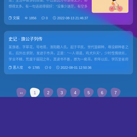
现，生活中很多的烦恼，不过是因为书读得太少，却
想得太多。有一句话说得很好：“没事少迷茫，有空多
读书。”读书是行走于世足以抵御风险的一把佩剑，更
文娱
1856
0
2022-08-13 21:46:37
是一场通往希望的“人生修行”。多读书、读好书，可
以见众生、见天地、见自己。当你的思考方式与常人
不同，拥有更开阔的眼
史记 · 旗公子列传
某旗者，字翠花，号地哥，淮阳籍人氏。起于平民，世代皆耕种，辱没耕种者之
名。后外出求财，发迹于市井。正是：“一人得道，鸡犬升天”。少时性情顽劣，
学业不精，荒废于弱冠之年。其读书不善，原为一痴吊。积年以后，学历至省府
大学堂、京城国子监，位至郑县之举人，惊呼众人也。常曰：“名校之仕多傻乎，
恶人坟
1785
0
2022-08-01 12:50:36
子以为擅书可得棠
‹‹
1
2
3
4
5
6
7
8
9
10
11
12
›
››
Powered by
Z-BlogPHP
Themes by
yiwuku.com
Copyright Your WebSite.Some Rights Reserved. Email:jinshizu@qq.com 工信部备案号：
豫