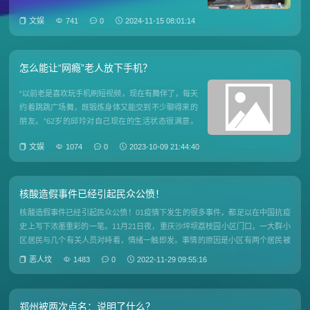
速占据了各大热搜榜单的首位，据统计热搜条目累计
文娱
741
0
2024-11-15 08:01:14
达213条。其视频上线仅三小时后，在各大平台上的
视频点赞数均已超过百万，截至11月13日中午12点，
两个视
怎么能让“网瘾”老人放下手机？
“以前老是喜欢玩手机刷短视频，现在有舞伴了，每天
约着跳跳广场舞，既锻炼身体又能交到不少聊得来的
朋友。”62岁的邱玲对自己现在的生活状态很满意。
邱玲住在广东省东莞市某小区，是一名空巢老人，儿
文娱
1074
0
2023-10-09 21:44:40
子和女儿都在外地工作。为了方便联系，几年前，儿
子给她买了部智能手机。学会操作后，用手机刷短视
频、看直播就成了邱玲
核酸造假事件已经引起民众公愤！
核酸造假事件已经引起民众公愤！01疫情下发生的很多事件，都足以在中国抗疫
史上写下浓墨重彩的一笔。11月21日夜，重庆沙坪坝荔枝园小区门口，一大群小
区居民与几个有关人员对峙着，情绪一触即发。事情的原因是小区有两个居民被
通知“阳”了，要拉走隔离。被“阳”的居民很委屈，我这久天天都呆在家里四门不
恶人坟
1483
0
2022-11-29 09:55:16
出，咋就阳
郑州被两次点名：说明了什么？