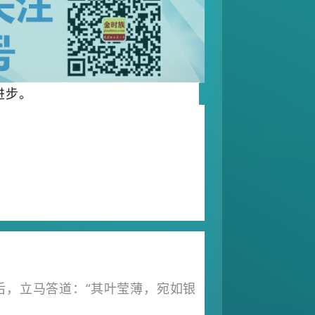
进步。
后，立马答道：“其叶莹薄，宛如银