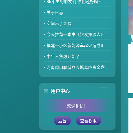
85年生的朋友们 你们还好吗？
关于日志
空间忘了续费
今天推荐一本书《银发摆渡人》
福建一小区新能源车起火造成6车焚毁，损失数百万元，起火车主未购商业险无力赔偿
中年人焦虑开始了
河南周口郸城县长城易趣资金盘暴雷，全国涉案金额达几百亿，拉人提成10%7天4%收益骗局再现，天天反诈还上当终究是贪心作祟
用户中心
欢迎到访！
后台
查看权限