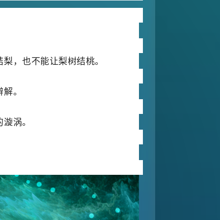
结梨，也不能让梨树结桃。
辩解。
的漩涡。