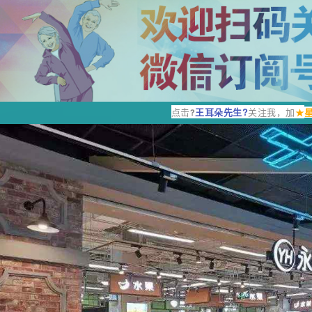
点击
王耳朵先生?
关注我，加
★
?