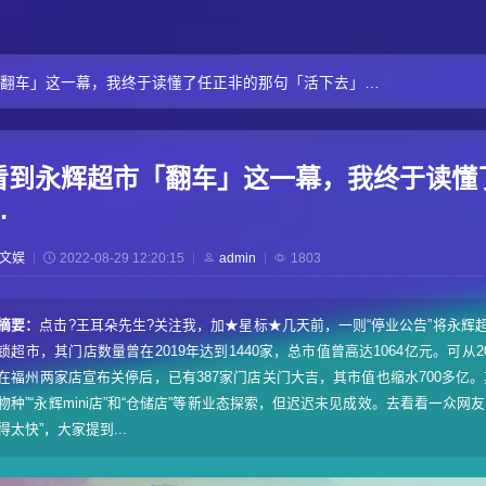
翻车」这一幕，我终于读懂了任正非的那句「活下去」…
看到永辉超市「翻车」这一幕，我终于读懂
…
文娱
2022-08-29 12:20:15
admin
1803
摘要：
点击?王耳朵先生?关注我，加★星标★几天前，一则“停业公告”将永辉
锁超市，其门店数量曾在2019年达到1440家，总市值曾高达1064亿元。可从
在福州两家店宣布关停后，已有387家门店关门大吉，其市值也缩水700多亿
物种”“永辉mini店”和“仓储店”等新业态探索，但迟迟未见成效。去看看一众
得太快”，大家提到...