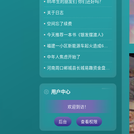
85年生的朋友们 你们还好吗？
关于日志
空间忘了续费
今天推荐一本书《银发摆渡人》
福建一小区新能源车起火造成6车焚毁，损失数百万元，起火车主未购商业险无力赔偿
中年人焦虑开始了
河南周口郸城县长城易趣资金盘暴雷，全国涉案金额达几百亿，拉人提成10%7天4%收益骗局再现，天天反诈还上当终究是贪心作祟
用户中心
欢迎到访！
后台
查看权限