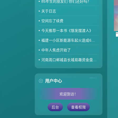
85年生的朋友们 你们还好吗？
关于日志
空间忘了续费
今天推荐一本书《银发摆渡人》
福建一小区新能源车起火造成6车焚毁，损失数百万元，起火车主未购商业险无力赔偿
中年人焦虑开始了
河南周口郸城县长城易趣资金盘暴雷，全国涉案金额达几百亿，拉人提成10%7天4%收益骗局再现，天天反诈还上当终究是贪心作祟
用户中心
欢迎到访！
后台
查看权限