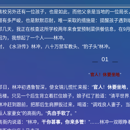
该校另外还有一位孩子，也是如此，而他父亲是当地的一位局长
题有多严峻，也是默默忍耐，唯一采取的措施是：提醒孩子遇到
那几天，我正在核查这所学校两年来食堂预制菜供餐信息，在9月
因为，我想起了一个人——林冲。
对，
《水浒传》
林冲，八十万禁军教头、“豹子头”林冲。
01
“
官人！休要坐地
”
那日，林冲初遇鲁智深，使女锦儿慌忙来报：“
官人
！
休要坐地
岳楼。只见一个后生背立着拦住娘子，娘子红了脸道：“清平世界
林冲赶到跟前，把那后生肩胛扳过来，喝道：“调戏良人妻子，当
诟人家妻女”的高衙内。“
先自手软了
。”
高衙内说道：“林冲，
干你甚事
，你来多管
！”……林冲一双眼睁