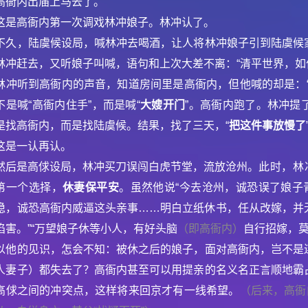
高衙内出庙上马去了。
这是高衙内第一次调戏林冲娘子。林冲认了。
不久，陆虞候设局，喊林冲去喝酒，让人将林冲娘子引到陆虞候
林冲赶去，又听娘子叫喊，语句和上次大差不离：“清平世界，如
林冲听到高衙内的声音，知道房间里是高衙内，但他喊的却是：
不是喊“高衙内住手”，而是喊“
大嫂开门
”。高衙内跑了。林冲提
是找高衙内，而是找陆虞候。结果，找了三天，“
把这件事放慢了
这是一认再认。
然后是高俅设局，林冲买刀误闯白虎节堂，流放沧州。
此时，林
第一个选择，
休妻保平安
。虽然他说“今去沧州，诚恐误了娘子
稳，诚恐高衙内威逼这头亲事……明白立纸休书，任从改嫁，并
陷害。”“万望娘子休等小人，有好头脑
（即高衙内）
自行招嫁，莫
以他的见识，怎会不知：被休之后的娘子，面对高衙内，岂不是
人妻子）都失去了？高衙内甚至可以用提亲的名义名正言顺地霸
高俅之间的冲突点，这样将来回京才有一线希望。
（后来，高衙