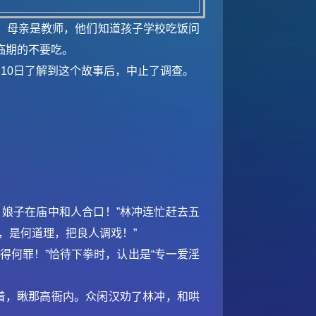
，母亲是教师，他们知道孩子学校吃饭问
临期的不要吃。
10日了解到这个故事后，中止了调查。
，娘子在庙中和人合口！”林冲连忙赶去五
，是何道理，把良人调戏！”
得何罪！”恰待下拳时，认出是“专一爱淫
着，瞅那高衙内。众闲汉劝了林冲，和哄