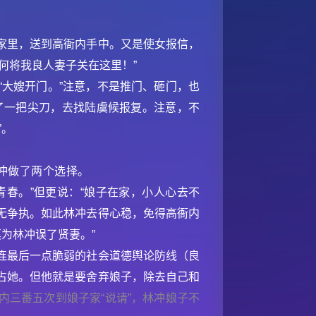
家里，送到高衙内手中。又是使女报信，
何将我良人妻子关在这里！”
“大嫂开门。”注意，不是推门、砸门，也
了一把尖刀，去找陆虞候报复。注意，不
”。
冲做了两个选择。
青春。”但更说：“娘子在家，小人心去不
无争执。如此林冲去得心稳，免得高衙内
为林冲误了贤妻。”
连最后一点脆弱的社会道德舆论防线（良
占她。但他就是要舍弃娘子，除去自己和
内三番五次到娘子家“说请”，林冲娘子不