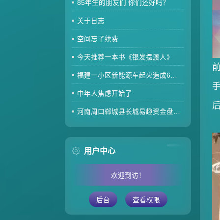
85年生的朋友们 你们还好吗？
关于日志
空间忘了续费
今天推荐一本书《银发摆渡人》
福建一小区新能源车起火造成6车焚毁，损失数百万元，起火车主未购商业险无力赔偿
中年人焦虑开始了
河南周口郸城县长城易趣资金盘暴雷，全国涉案金额达几百亿，拉人提成10%7天4%收益骗局再现，天天反诈还上当终究是贪心作祟
用户中心
欢迎到访！
后台
查看权限