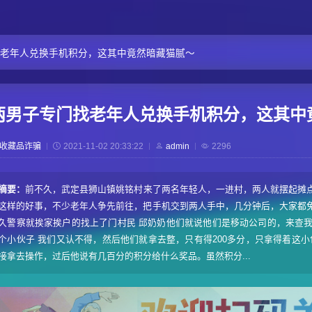
老年人兑换手机积分，这其中竟然暗藏猫腻～
两男子专门找老年人兑换手机积分，这其中
收藏品诈骗
2021-11-02 20:33:22
admin
2296
摘要：
前不久，武定县狮山镇姚铭村来了两名年轻人，一进村，两人就摆起摊
这样的好事，不少老年人争先前往，把手机交到两人手中，几分钟后，大家都
久警察就挨家挨户的找上了门村民 邱奶奶他们就说他们是移动公司的，来查
个小伙子 我们又认不得，然后他们就拿去整，只有得200多分，只拿得着这
接拿去操作，过后他说有几百分的积分给什么奖品。虽然积分...