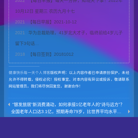
2022
【每日早报】每天一分钟，知晓天下事！2022年
10月12日 星期三 农历九月十七
2021
【每日早报】2021-10-12
2021
华为总裁助理，41岁北大才子，临终前给4岁儿子
留下3句话…
2018
【每日签到】20181012
健康快乐每一天个人博客
版权声明：以上内容作者已申请原创保护，未经
允许不得转载，侵权必究！授权事宜、对本内容有异议或投诉，敬请联系
网站管理员，我们将尽快回复您，谢谢合作！
“银发旅居”新消费涌动，如何承接1亿老年人的“诗与远方”？
全国老年人口达3.1亿，预期寿命79岁，比世界平均水平高5岁
Powered by
Z-BlogPHP
Themes by
yiwuku.com