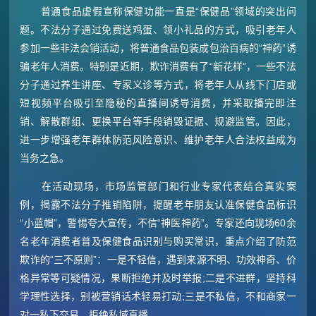
普通食品虚假宣称保健功能一直是“保健品”领域的突出问
题。不法分子通过免费送鸡蛋、领小礼品的方式，吸引老年人
参加一些非法会销活动，将普通食品包装成包治百病的“神药”诱
骗老年人消费。特别是近期，欺诈消费有了“新花样”，一些不法
分子通过养生讲座、专家义诊等方式，将老年人从线下门店或
短视频平台吸引至隐秘的直播间诱导消费，并采取播完即注
销、解散群组、更换平台等手段销毁证据、规避监管。因此，
进一步增强老年群体防范风险意识、维护老年人合法权益成为
当务之急。
在活动现场，市场监管部门和行业专家代表结合真实案
例，揭露不法分子推销陷阱，提醒老年朋友认准保健食品标识
“小蓝帽”，警惕夸大宣传，不信“神医神药”。专家还向现场60余
名老年消费者普及保健食品识别与购买常识，重点介绍了防范
欺诈的“三不原则”：一是不轻信，遇到来源不明、功效神奇、价
格异常等可疑情况，果断拒绝并及时举报;二是不进群，坚持科
学理性选择，别被营销话术轻易打动;三是不私信，不和商家一
对一私下交易，拒绝私域直播。